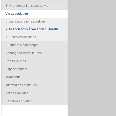
Environnement et cadre de vie
Vie associative
Les associations sportives
Associations à vocation culturelle
Autres Associations
Culture et Médiathèque
Sondage Activités Jeunes
Repas Jeunes
Espace séniors
Transports
Informations pratiques
Actions sociales
Cadolive en Vidéo