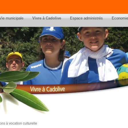
Vie municipale
Vivre à Cadolive
Espace administrés
Economi
ons à vocation culturelle