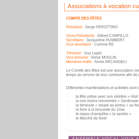
Associations à vocation cul
COMITE DES FÊTES
Président :
Serge PEROTTINO
Vices Présidents :
Gilbert CAMPILLO
Secrétaire :
Jacqueline HUMBERT
Vice secrétaire :
Corinne RE
Trésorier :
Guy Laget
Vice trésorier :
Annie MOULIN
Membres Actifs :
Annie ARCANGELI
Le Comité des fêtes est une association c
temps au service de leur commune afin de p
Différentes manifestations et activités sont
· la fête votive avec son célèbre
« Aïoli
· la non moins renommée
« Sardinade
· la fameuse
« soupe au pistou »
au fe
· la foire à la brocante du 1mai
· le repas champêtre « la sarriée »
· le Marché de Noel