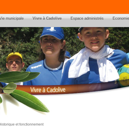
Vie municipale
Vivre à Cadolive
Espace administrés
Economi
Historique et fonctionnement