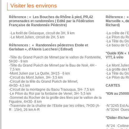
Visiter les environs
Réference : « Les Bouches du Rhône à pied, PR,42
Réference : «
promenades et randonnées ( Edité par la Fédération
Marseille », 
Française de Randonnée Pédestre)
Richard)
-La forêt de Gréasque, circuit de 3H, 9 km
-La crête de l’
-Le Mont Julien, circuit de 2H, 5 km
-Le Pilon du R
-La Tête du G
Réferences : « Randonnées pédestres Etoile et
-Le baou de Ca
Garlaban », d’Alexis Lucchesi ( Edisud)
*Guide IGN « 
-Tête du Grand Puech de Mimet par le vallon de Fontvieille,
VTT, à vélo
5H30 - 9 km
-Tête du Grand Puëch de Mimet par le Bau de Noë, 4H -
-Le Mont Julie
7,5 km
-La grotte des
-Mont Julien par La Quille, 3H15 - 6 km
-La Tête du G
-Circuit du Mont Julien, 3H- 3,5 km
-Le Pilon du R
-Circuit de la tête du Grand Puëch de Mimet,
4H30- 4,5 km
CARTES
-Circuit de la montagne du Baou Traouqua, 5H- 7,5 km
-Le Pilon du Roi par la fontaine de Venel, 3H- 5,5 km
*IGN au 25000
-Sommet du Rocher de la grotte des fées par le vallon de la
Figuière, 4H30- 8 km
-Traversée de la chaîne de l’Etoile par les crêtes, 7H30 (A-
-N°3245 Est A
R : 15H), 26 km A-R
-N°3244 Ouest
*Didier-Richa
-N°24 : Collin