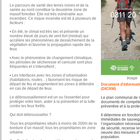
Le parcours de santé des terres noires et de la
sariée au nord constitue la deuxième zone de
massif forestier. Elle est très vulnérable aux
incendies. Ce risque incendie est lié à plusieurs de
facteurs :
• En été, le climat est très sec et présente un
nombre élevé de jours de vent fort (mistral) qui
accélère les phénomènes de dessèchement de la
végétation et favorise la propagation rapide des
feux.
• Avec le phénomène de changement climatique,
les périodes de sécheresse et canicule sont plus
fréquentes et s’intensifient ;
• Les interfaces avec les zones d’urbanisation
Image
(habitations, routes…) favorisent les risque de
départ de feu et augmentent les zones à défendre
Document d'informati
en cas de départ de feux.
(DICRM)
Le débroussaillement est un ou l'essentiel pour
Le plan communal de 
protéger votre bien, aider à la prévention et la lutte
documents de compéten
contre les feux forêts.
préventive et à la prot
Qui doit débroussailler ?
Il détermine en foncti
immédiates de sauvegar
Tous les propriétaires situés à moins de 200m de la
l’organisation nécessai
bordure d’un massif, tous les propriétaires en zone
de sécurité, recense le
urbaine.
oeuvre des mesures d’
population.