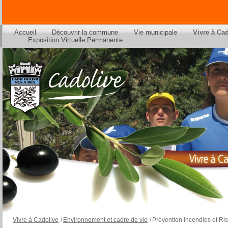
Accueil
Découvrir la commune
Vie municipale
Vivre à Ca
Exposition Virtuelle Permanente
Vivre à Cadolive
/
Environnement et cadre de vie
/
Prévention incendies et Ri