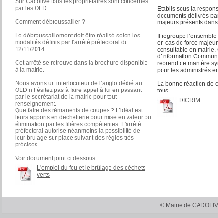
Sur Cadolive tous les propriétaires sont concernés
par les OLD.
Etablis sous la responsa
documents délivrés par 
Comment débroussailler ?
majeurs présents dan
Le débroussaillement doit être réalisé selon les
Il regroupe l’ensemble
modalités définis par l’arrêté préfectoral du
en cas de force majeur a
12/11/2014.
consultable en mairie
d’Information Communal
Cet arrêté se retrouve dans la brochure disponible
reprend de manière synt
à la mairie.
pour les administrés e
Nous avons un interlocuteur de l’anglo dédié au
La bonne réaction de c
OLD n’hésitez pas à faire appel à lui en passant
tous.
par le secrétariat de la mairie pour tout
DICRIM
renseignement.
Que faire des rémanents de coupes ? L’idéal est
leurs apports en dechetterie pour mise en valeur ou
élimination par les filières compétentes. L'arrêté
préfectoral autorise néanmoins la possibilité de
leur brulage sur place suivant des règles très
précises.
Voir document joint ci dessous
L'emploi du feu et le brûlage des déchets
verts
© Mairie de CADOLIV