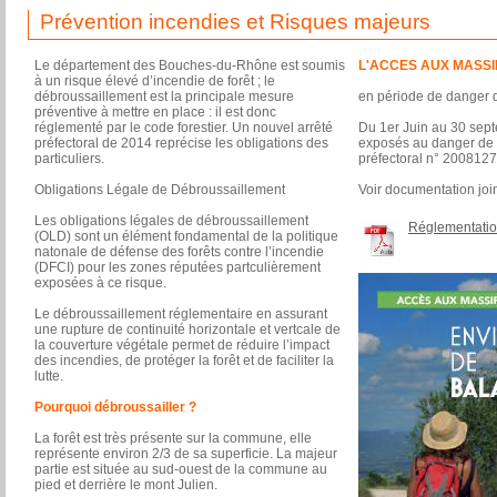
Prévention incendies et Risques majeurs
Le département des Bouches-du-Rhône est soumis
L'ACCES AUX MASSI
à un risque élevé d’incendie de forêt ; le
débroussaillement est la principale mesure
en période de danger d
préventive à mettre en place : il est donc
réglementé par le code forestier. Un nouvel arrêté
Du 1er Juin au 30 sept
préfectoral de 2014 reprécise les obligations des
exposés au danger de f
particuliers.
préfectoral n° 2008127
Obligations Légale de Débroussaillement
Voir documentation joi
Les obligations légales de débroussaillement
Réglementatio
(OLD) sont un élément fondamental de la politique
natonale de défense des forêts contre l’incendie
(DFCI) pour les zones réputées partculièrement
exposées à ce risque.
Le débroussaillement réglementaire en assurant
une rupture de continuité horizontale et vertcale de
la couverture végétale permet de réduire l’impact
des incendies, de protéger la forêt et de faciliter la
lutte.
Pourquoi débroussailler ?
La forêt est très présente sur la commune, elle
représente environ 2/3 de sa superficie. La majeur
partie est située au sud-ouest de la commune au
pied et derrière le mont Julien.