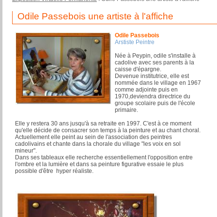
Odile Passebois une artiste à l'affiche
Odile Passebois
Arstiste Peintre
Née à Peypin, odile s'installe à
cadolive avec ses parents à la
caisse d'épargne.
Devenue institutrice, elle est
nommée dans le village en 1967
comme adjointe puis en
1970,deviendra directrice du
groupe scolaire puis de l'école
primaire.
Elle y restera 30 ans jusqu'à sa retraite en 1997. C'est à ce moment
qu'elle décide de consacrer son temps à la peinture et au chant choral.
Actuellement elle peint au sein de l'association des peintres
cadolivains et chante dans la chorale du village "les voix en sol
mineur".
Dans ses tableaux elle recherche essentiellement l'opposition entre
l'ombre et la lumière et dans sa peinture figurative essaie le plus
possible d'être hyper réaliste.