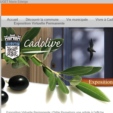
UGET Marie Edwige
Accueil
Découvrir la commune
Vie municipale
Vivre à Cad
Exposition Virtuelle Permanente
Exposition Virtuelle Permanente
/
Odile Passebois une artiste à l'affiche