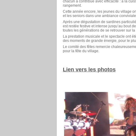
chacun a contribué avec efficacité : à la cui
rangement.
Cette année encore, les jeunes du village ont
et les seniors dans une ambiance conviviale
Après une dégustation de sardines particul
est restée festive et intense jusqu’au bout d
toutes les générations de se retrouver sur la 
La prestation musicale et le spectacle ont ét
des moments de grande énergie, pour le plu
Le comité des fêtes remercie chaleureuseme
pour la fête du village.
Lien vers les photos